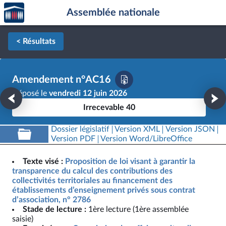
Accèder
Aller au contenu
Aller en bas de la page
Assemblée nationale
à la
page
d'accueil
< Résultats
Amendement n°AC16
Déposé le
vendredi 12 juin 2026
Irrecevable 40
Dossier législatif
Version XML
Version JSON
Version PDF
Version Word/LibreOffice
Texte visé :
Proposition de loi visant à garantir la
transparence du calcul des contributions des
collectivités territoriales au financement des
établissements d’enseignement privés sous contrat
d’association, n° 2786
Stade de lecture :
1ère lecture (1ère assemblée
saisie)