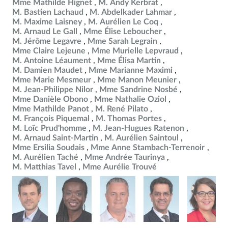
Mme Mathilde Hignet
M. Andy Kerbrat
M. Bastien Lachaud
M. Abdelkader Lahmar
M. Maxime Laisney
M. Aurélien Le Coq
M. Arnaud Le Gall
Mme Élise Leboucher
M. Jérôme Legavre
Mme Sarah Legrain
Mme Claire Lejeune
Mme Murielle Lepvraud
M. Antoine Léaument
Mme Élisa Martin
M. Damien Maudet
Mme Marianne Maximi
Mme Marie Mesmeur
Mme Manon Meunier
M. Jean-Philippe Nilor
Mme Sandrine Nosbé
Mme Danièle Obono
Mme Nathalie Oziol
Mme Mathilde Panot
M. René Pilato
M. François Piquemal
M. Thomas Portes
M. Loïc Prud'homme
M. Jean-Hugues Ratenon
M. Arnaud Saint-Martin
M. Aurélien Saintoul
Mme Ersilia Soudais
Mme Anne Stambach-Terrenoir
M. Aurélien Taché
Mme Andrée Taurinya
M. Matthias Tavel
Mme Aurélie Trouvé