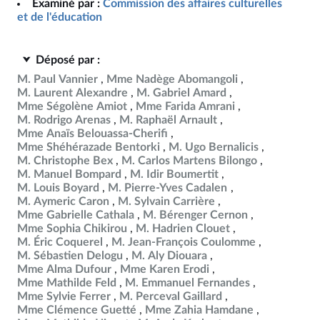
Examiné par :
Commission des affaires culturelles
et de l'éducation
Déposé par :
M. Paul Vannier
Mme Nadège Abomangoli
M. Laurent Alexandre
M. Gabriel Amard
Mme Ségolène Amiot
Mme Farida Amrani
M. Rodrigo Arenas
M. Raphaël Arnault
Mme Anaïs Belouassa-Cherifi
Mme Shéhérazade Bentorki
M. Ugo Bernalicis
M. Christophe Bex
M. Carlos Martens Bilongo
M. Manuel Bompard
M. Idir Boumertit
M. Louis Boyard
M. Pierre-Yves Cadalen
M. Aymeric Caron
M. Sylvain Carrière
Mme Gabrielle Cathala
M. Bérenger Cernon
Mme Sophia Chikirou
M. Hadrien Clouet
M. Éric Coquerel
M. Jean-François Coulomme
M. Sébastien Delogu
M. Aly Diouara
Mme Alma Dufour
Mme Karen Erodi
Mme Mathilde Feld
M. Emmanuel Fernandes
Mme Sylvie Ferrer
M. Perceval Gaillard
Mme Clémence Guetté
Mme Zahia Hamdane