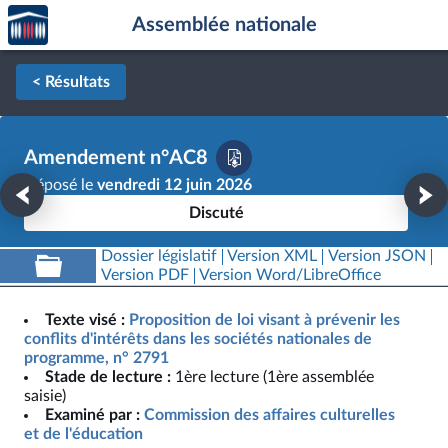
Accèder
Aller au contenu
Aller en bas de la page
Assemblée nationale
à la
page
d'accueil
< Résultats
Amendement n°AC8
Déposé le
vendredi 12 juin 2026
Discuté
Dossier législatif
Version XML
Version JSON
Version PDF
Version Word/LibreOffice
Texte visé :
Proposition de loi visant à prévenir les
conflits d'intérêts dans les sociétés nationales de
programme, n° 2791
Stade de lecture :
1ère lecture (1ère assemblée
saisie)
Examiné par :
Commission des affaires culturelles
et de l'éducation