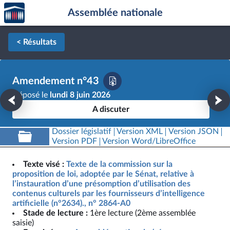
Accèder
Aller au contenu
Aller en bas de la page
Assemblée nationale
à la
page
d'accueil
< Résultats
Amendement n°43
Déposé le
lundi 8 juin 2026
A discuter
Dossier législatif
Version XML
Version JSON
Version PDF
Version Word/LibreOffice
Texte visé :
Texte de la commission sur la
proposition de loi, adoptée par le Sénat, relative à
l’instauration d’une présomption d’utilisation des
contenus culturels par les fournisseurs d’intelligence
artificielle (n°2634)., n° 2864-A0
Stade de lecture :
1ère lecture (2ème assemblée
saisie)