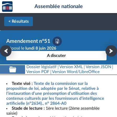
Accèder
Aller au contenu
Aller en bas de la page
Assemblée nationale
à la
page
d'accueil
< Résultats
Amendement n°51
Déposé le
lundi 8 juin 2026
A discuter
Dossier législatif
Version XML
Version JSON
Version PDF
Version Word/LibreOffice
Texte visé :
Texte de la commission sur la
proposition de loi, adoptée par le Sénat, relative à
l’instauration d’une présomption d’utilisation des
contenus culturels par les fournisseurs d’intelligence
artificielle (n°2634)., n° 2864-A0
Stade de lecture :
1ère lecture (2ème assemblée
saisie)