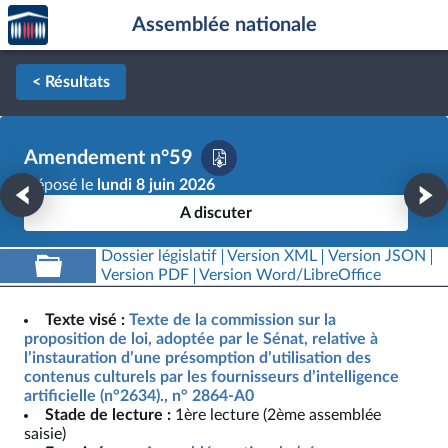
Accèder
Aller au contenu
Aller en bas de la page
Assemblée nationale
à la
page
d'accueil
< Résultats
Amendement n°59
Déposé le
lundi 8 juin 2026
A discuter
Dossier législatif
Version XML
Version JSON
Version PDF
Version Word/LibreOffice
Texte visé :
Texte de la commission sur la
proposition de loi, adoptée par le Sénat, relative à
l’instauration d’une présomption d’utilisation des
contenus culturels par les fournisseurs d’intelligence
artificielle (n°2634)., n° 2864-A0
Stade de lecture :
1ère lecture (2ème assemblée
saisie)