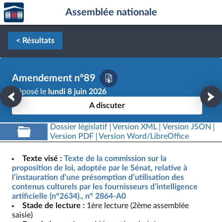
Accèder
Aller au contenu
Aller en bas de la page
Assemblée nationale
à la
page
d'accueil
< Résultats
Amendement n°89
Déposé le
lundi 8 juin 2026
A discuter
Dossier législatif
Version XML
Version JSON
Version PDF
Version Word/LibreOffice
Texte visé :
Texte de la commission sur la
proposition de loi, adoptée par le Sénat, relative à
l’instauration d’une présomption d’utilisation des
contenus culturels par les fournisseurs d’intelligence
artificielle (n°2634)., n° 2864-A0
Stade de lecture :
1ère lecture (2ème assemblée
saisie)