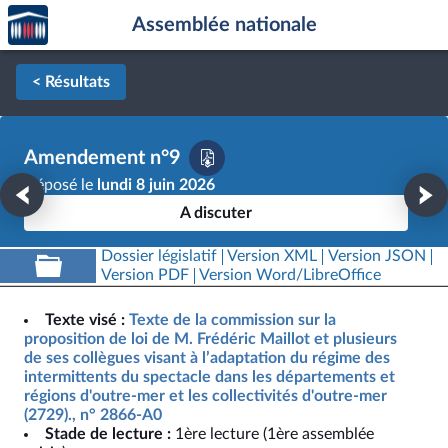
Accèder
Aller au contenu
Aller en bas de la page
Assemblée nationale
à la
page
d'accueil
< Résultats
Amendement n°9
Déposé le
lundi 8 juin 2026
A discuter
Dossier législatif
Version XML
Version JSON
Version PDF
Version Word/LibreOffice
Texte visé :
Texte de la commission sur la
proposition de loi de M. Frédéric Maillot et plusieurs
de ses collègues visant à l’adaptation du régime des
intermittents du spectacle dans les départements et
régions d'outre-mer et les collectivités d'outre-mer
(2729)., n° 2866-A0
Stade de lecture :
1ère lecture (1ère assemblée