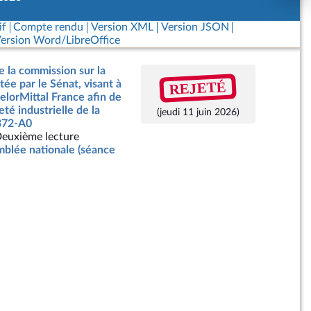
if
Compte rendu
Version XML
Version JSON
ersion Word/LibreOffice
e la commission sur la
REJETÉ
etée par le Sénat, visant à
celorMittal France afin de
té industrielle de la
(jeudi 11 juin 2026)
2872-A0
euxième lecture
blée nationale (séance