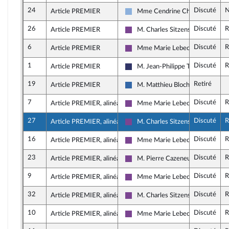
24
Discuté
N
Article PREMIER
Mme Cendrine Chazé
Droite Républicaine
26
Discuté
R
Article PREMIER
M. Charles Sitzenstuhl
Ensemble pour la République
6
Discuté
R
Article PREMIER
Mme Marie Lebec
Ensemble pour la République
1
Discuté
R
Article PREMIER
M. Jean-Philippe Tanguy
Rassemblement National
19
Retiré
Article PREMIER
M. Matthieu Bloch
Union des droites pour la Républi
7
Discuté
R
Article PREMIER, alinéa 1
Mme Marie Lebec
Ensemble pour la République
27
Discuté
R
Article PREMIER, alinéa 1
M. Charles Sitzenstuhl
Ensemble pour la République
16
Discuté
R
Article PREMIER, alinéa 1
Mme Marie Lebec
Ensemble pour la République
23
Discuté
R
Article PREMIER, alinéa 1
M. Pierre Cazeneuve
Ensemble pour la République
9
Discuté
R
Article PREMIER, alinéa 2
Mme Marie Lebec
Ensemble pour la République
32
Discuté
R
Article PREMIER, alinéa 2
M. Charles Sitzenstuhl
Ensemble pour la République
10
Discuté
R
Article PREMIER, alinéa 2
Mme Marie Lebec
Ensemble pour la République