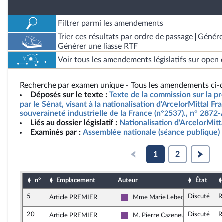
Filtrer parmi les amendements
Trier ces résultats par ordre de passage
Génére
Générer une liasse RTF
Voir tous les amendements législatifs sur open 
Recherche par examen unique - Tous les amendements ci-d
Déposés sur le texte :
Texte de la commission sur la pr
par le Sénat, visant à la nationalisation d'ArcelorMittal Fr
souveraineté industrielle de la France (n°2537)., n° 2872
Liés au dossier législatif :
Nationalisation d'ArcelorMitt
Examinés par :
Assemblée nationale (séance publique)
1
2
n°
Emplacement
Auteur
État
5
Discuté
R
Article PREMIER
Mme Marie Lebec
Ensemble pour la République
20
Discuté
R
Article PREMIER
M. Pierre Cazeneuve
Ensemble pour la République