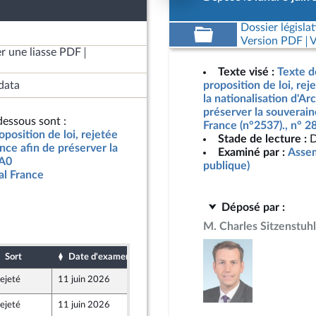
Dossier législat
Version PDF
V
r une liasse PDF
Texte visé :
Texte d
data
proposition de loi, rej
la nationalisation d'Ar
préserver la souveraine
essous sont :
France (n°2537)., n° 
oposition de loi, rejetée
Stade de lecture :
D
ance afin de préserver la
Examiné par :
Assem
-A0
publique)
al France
Déposé par :
M. Charles Sitzenstuhl
Sort
Date d'examen
Date de dépôt
ejeté
11 juin 2026
8 juin 2026
ejeté
11 juin 2026
8 juin 2026