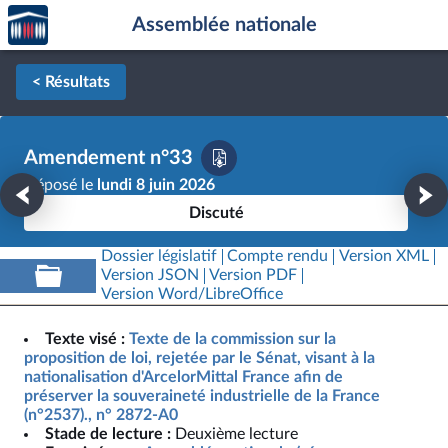
Accèder
Aller au contenu
Aller en bas de la page
Assemblée nationale
à la
page
d'accueil
< Résultats
Amendement n°33
Déposé le
lundi 8 juin 2026
Discuté
Dossier législatif
Compte rendu
Version XML
Version JSON
Version PDF
Version Word/LibreOffice
Texte visé :
Texte de la commission sur la
proposition de loi, rejetée par le Sénat, visant à la
nationalisation d'ArcelorMittal France afin de
préserver la souveraineté industrielle de la France
(n°2537)., n° 2872-A0
Stade de lecture :
Deuxième lecture