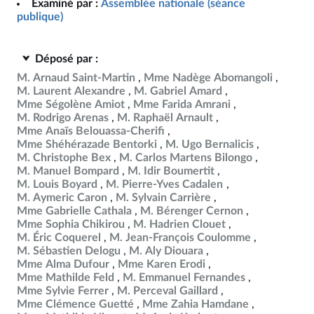
Examiné par :
Assemblée nationale (séance
publique)
Déposé par :
M. Arnaud Saint-Martin
Mme Nadège Abomangoli
M. Laurent Alexandre
M. Gabriel Amard
Mme Ségolène Amiot
Mme Farida Amrani
M. Rodrigo Arenas
M. Raphaël Arnault
Mme Anaïs Belouassa-Cherifi
Mme Shéhérazade Bentorki
M. Ugo Bernalicis
M. Christophe Bex
M. Carlos Martens Bilongo
M. Manuel Bompard
M. Idir Boumertit
M. Louis Boyard
M. Pierre-Yves Cadalen
M. Aymeric Caron
M. Sylvain Carrière
Mme Gabrielle Cathala
M. Bérenger Cernon
Mme Sophia Chikirou
M. Hadrien Clouet
M. Éric Coquerel
M. Jean-François Coulomme
M. Sébastien Delogu
M. Aly Diouara
Mme Alma Dufour
Mme Karen Erodi
Mme Mathilde Feld
M. Emmanuel Fernandes
Mme Sylvie Ferrer
M. Perceval Gaillard
Mme Clémence Guetté
Mme Zahia Hamdane