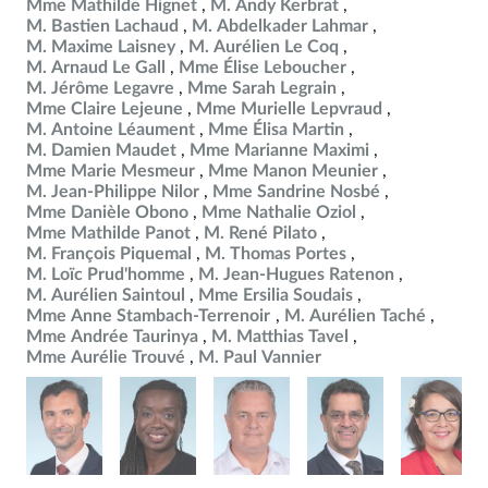
Mme Mathilde Hignet
M. Andy Kerbrat
M. Bastien Lachaud
M. Abdelkader Lahmar
M. Maxime Laisney
M. Aurélien Le Coq
M. Arnaud Le Gall
Mme Élise Leboucher
M. Jérôme Legavre
Mme Sarah Legrain
Mme Claire Lejeune
Mme Murielle Lepvraud
M. Antoine Léaument
Mme Élisa Martin
M. Damien Maudet
Mme Marianne Maximi
Mme Marie Mesmeur
Mme Manon Meunier
M. Jean-Philippe Nilor
Mme Sandrine Nosbé
Mme Danièle Obono
Mme Nathalie Oziol
Mme Mathilde Panot
M. René Pilato
M. François Piquemal
M. Thomas Portes
M. Loïc Prud'homme
M. Jean-Hugues Ratenon
M. Aurélien Saintoul
Mme Ersilia Soudais
Mme Anne Stambach-Terrenoir
M. Aurélien Taché
Mme Andrée Taurinya
M. Matthias Tavel
Mme Aurélie Trouvé
M. Paul Vannier