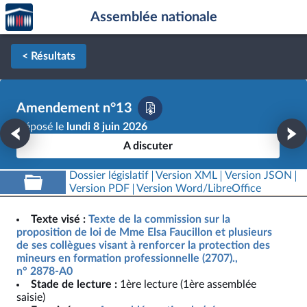
Accèder
Aller au contenu
Aller en bas de la page
Assemblée nationale
à la
page
d'accueil
< Résultats
Amendement n°13
Déposé le
lundi 8 juin 2026
A discuter
Dossier législatif
Version XML
Version JSON
Version PDF
Version Word/LibreOffice
Texte visé :
Texte de la commission sur la
proposition de loi de Mme Elsa Faucillon et plusieurs
de ses collègues visant à renforcer la protection des
mineurs en formation professionnelle (2707).,
n° 2878-A0
Stade de lecture :
1ère lecture (1ère assemblée
saisie)