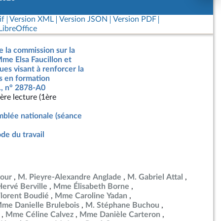
if
Version XML
Version JSON
Version PDF
ibreOffice
e la commission sur la
Mme Elsa Faucillon et
ues visant à renforcer la
s en formation
., n° 2878-A0
ère lecture (1ère
blée nationale (séance
de du travail
our
M. Pieyre-Alexandre Anglade
M. Gabriel Attal
ervé Berville
Mme Élisabeth Borne
lorent Boudié
Mme Caroline Yadan
me Danielle Brulebois
M. Stéphane Buchou
Mme Céline Calvez
Mme Danièle Carteron