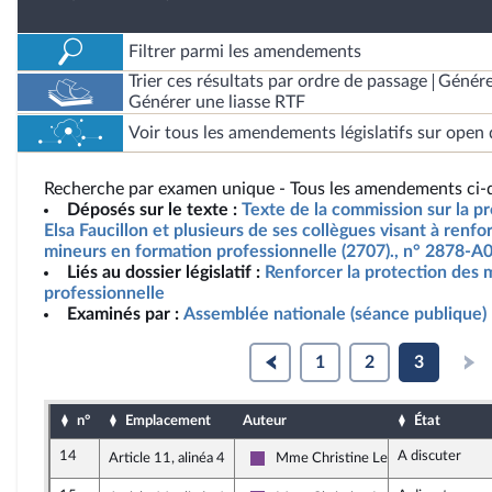
Filtrer parmi les amendements
Trier ces résultats par ordre de passage
Génére
Générer une liasse RTF
Voir tous les amendements législatifs sur open 
Recherche par examen unique - Tous les amendements ci-d
Déposés sur le texte :
Texte de la commission sur la p
Elsa Faucillon et plusieurs de ses collègues visant à renfo
mineurs en formation professionnelle (2707)., n° 2878-A
Liés au dossier législatif :
Renforcer la protection des 
professionnelle
Examinés par :
Assemblée nationale (séance publique)
1
2
3
n°
Emplacement
Auteur
État
14
A discuter
Article 11, alinéa 4
Mme Christine Le Nabour
Ensemble pour la République