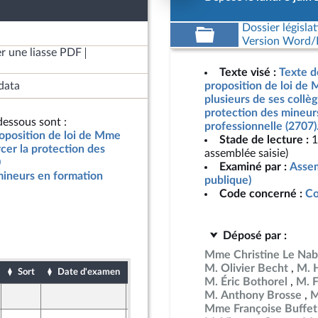
Dossier législat
Version Word/L
r une liasse PDF
Texte visé :
Texte d
data
proposition de loi de 
plusieurs de ses collèg
protection des mineur
essous sont :
professionnelle (2707)
roposition de loi de Mme
Stade de lecture :
1
rcer la protection des
assemblée saisie)
0
Examiné par :
Assem
mineurs en formation
publique)
Code concerné :
Co
Déposé par :
Mme Christine Le Nab
M. Olivier Becht
M. H
Sort
Date d'examen
Date de dépôt
M. Éric Bothorel
M. F
M. Anthony Brosse
M
8 juin 2026
Mme Françoise Buffet