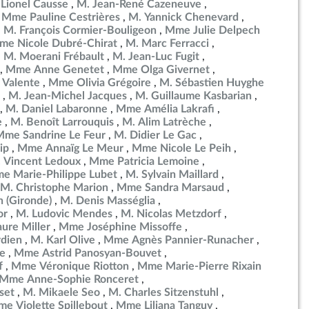
 Lionel Causse
M. Jean-René Cazeneuve
Mme Pauline Cestrières
M. Yannick Chenevard
M. François Cormier-Bouligeon
Mme Julie Delpech
me Nicole Dubré-Chirat
M. Marc Ferracci
M. Moerani Frébault
M. Jean-Luc Fugit
Mme Anne Genetet
Mme Olga Givernet
 Valente
Mme Olivia Grégoire
M. Sébastien Huyghe
M. Jean-Michel Jacques
M. Guillaume Kasbarian
M. Daniel Labaronne
Mme Amélia Lakrafi
e
M. Benoît Larrouquis
M. Alim Latrèche
Mme Sandrine Le Feur
M. Didier Le Gac
ip
Mme Annaïg Le Meur
Mme Nicole Le Peih
 Vincent Ledoux
Mme Patricia Lemoine
e Marie-Philippe Lubet
M. Sylvain Maillard
M. Christophe Marion
Mme Sandra Marsaud
 (Gironde)
M. Denis Masséglia
or
M. Ludovic Mendes
M. Nicolas Metzdorf
ure Miller
Mme Joséphine Missoffe
dien
M. Karl Olive
Mme Agnès Pannier-Runacher
e
Mme Astrid Panosyan-Bouvet
f
Mme Véronique Riotton
Mme Marie-Pierre Rixain
Mme Anne-Sophie Ronceret
set
M. Mikaele Seo
M. Charles Sitzenstuhl
e Violette Spillebout
Mme Liliana Tanguy