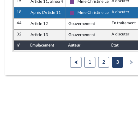
15
A discuter
Article 11, alinéa 4
Mme Christine Le Nabour
Ensemble pour la République
18
A discuter
Après l'Article 11
Mme Christine Le Nabour
Ensemble pour la République
44
En traitement
Article 12
Gouvernement
32
A discuter
Article 13
Gouvernement
n°
Emplacement
Auteur
État
1
2
3