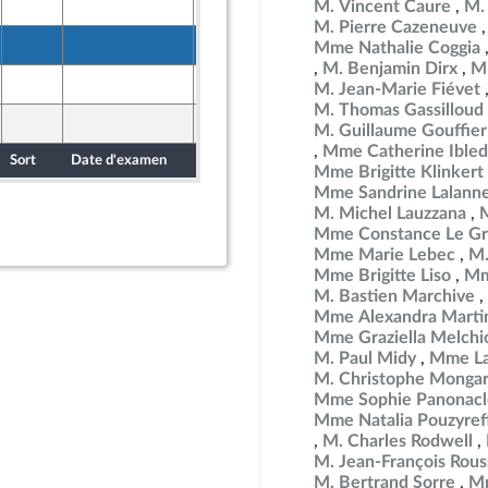
8 juin 2026
M. Vincent Caure
M.
M. Pierre Cazeneuve
8 juin 2026
Mme Nathalie Coggia
M. Benjamin Dirx
M
10 juin 2026
M. Jean-Marie Fiévet
M. Thomas Gassilloud
10 juin 2026
M. Guillaume Gouffier
Mme Catherine Ibled
Sort
Date d'examen
Date de dépôt
Mme Brigitte Klinkert
Mme Sandrine Lalann
M. Michel Lauzzana
Mme Constance Le Gr
Mme Marie Lebec
M.
Mme Brigitte Liso
Mm
M. Bastien Marchive
Mme Alexandra Martin
Mme Graziella Melchi
M. Paul Midy
Mme La
M. Christophe Mongar
Mme Sophie Panonacl
Mme Natalia Pouzyref
M. Charles Rodwell
M. Jean-François Rous
M. Bertrand Sorre
Mm