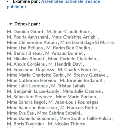
Examiné par :
Assemblée nationale (séance
publique)
Déposé par :
M. Damien Girard
M. Jean-Claude Raux
M. Pouria Amirshahi
Mme Christine Arrighi
Mme Clémentine Autain
Mme Léa Balage El Mariky
Mme Lisa Belluco
M. Karim Ben Cheikh
M. Benoît Biteau
M. Arnaud Bonnet
M. Nicolas Bonnet
Mme Cyrielle Chatelain
M. Alexis Corbière
M. Hendrik Davi
M. Emmanuel Duplessy
M. Charles Fournier
Mme Marie-Charlotte Garin
M. Steevy Gustave
Mme Catherine Hervieu
M. Jérémie Iordanoff
Mme Julie Laernoes
M. Tristan Lahais
M. Benjamin Lucas-Lundy
Mme Julie Ozenne
M. Sébastien Peytavie
Mme Marie Pochon
Mme Sandra Regol
M. Jean-Louis Roumégas
Mme Sandrine Rousseau
M. François Ruffin
Mme Eva Sas
Mme Sabrina Sebaihi
Mme Danielle Simonnet
Mme Sophie Taillé-Polian
M. Boris Tavernier
M. Nicolas Thierry