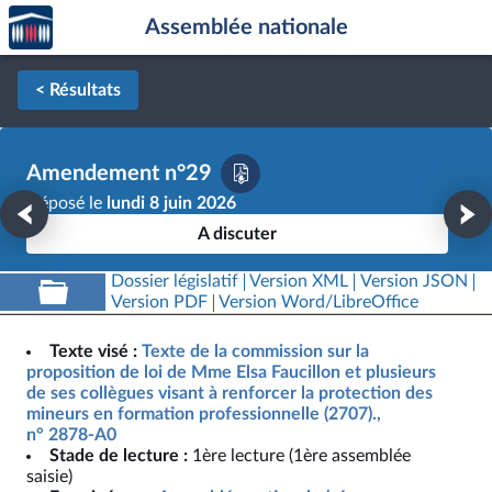
Accèder
Aller au contenu
Aller en bas de la page
Assemblée nationale
à la
page
d'accueil
< Résultats
Amendement n°29
Déposé le
lundi 8 juin 2026
A discuter
Dossier législatif
Version XML
Version JSON
Version PDF
Version Word/LibreOffice
Texte visé :
Texte de la commission sur la
proposition de loi de Mme Elsa Faucillon et plusieurs
de ses collègues visant à renforcer la protection des
mineurs en formation professionnelle (2707).,
n° 2878-A0
Stade de lecture :
1ère lecture (1ère assemblée
saisie)