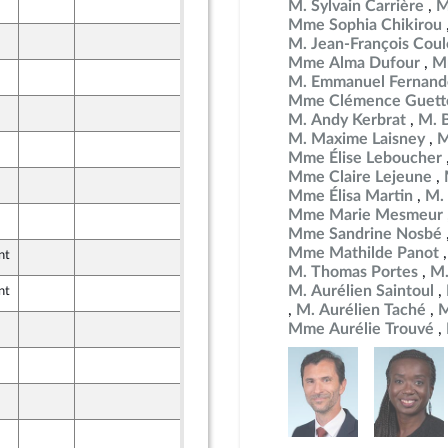
10 juin 2026
M. Sylvain Carrière
M
Mme Sophia Chikirou
8 juin 2026
M. Jean-François Co
Mme Alma Dufour
M
8 juin 2026
M. Emmanuel Fernand
Mme Clémence Guett
8 juin 2026
M. Andy Kerbrat
M. 
M. Maxime Laisney
M
8 juin 2026
Mme Élise Leboucher
Mme Claire Lejeune
10 juin 2026
Mme Élisa Martin
M.
Mme Marie Mesmeur
10 juin 2026
Mme Sandrine Nosbé
Mme Mathilde Panot
nt
8 juin 2026
ont Populaire
M. Thomas Portes
M.
M. Aurélien Saintoul
nt
8 juin 2026
ont Populaire
M. Aurélien Taché
M
10 juin 2026
Mme Aurélie Trouvé
8 juin 2026
ont Populaire
8 juin 2026
ont Populaire
10 juin 2026