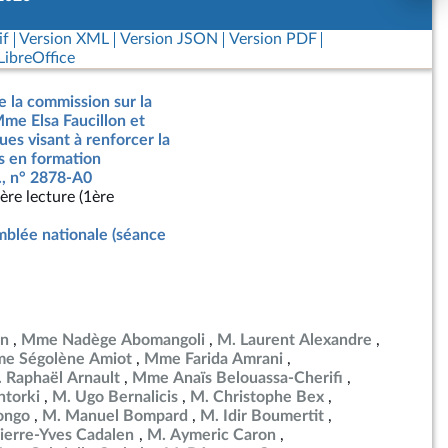
if
Version XML
Version JSON
Version PDF
ibreOffice
e la commission sur la
Mme Elsa Faucillon et
ues visant à renforcer la
s en formation
., n° 2878-A0
ère lecture (1ère
blée nationale (séance
in
Mme Nadège Abomangoli
M. Laurent Alexandre
e Ségolène Amiot
Mme Farida Amrani
 Raphaël Arnault
Mme Anaïs Belouassa-Cherifi
torki
M. Ugo Bernalicis
M. Christophe Bex
ongo
M. Manuel Bompard
M. Idir Boumertit
ierre-Yves Cadalen
M. Aymeric Caron