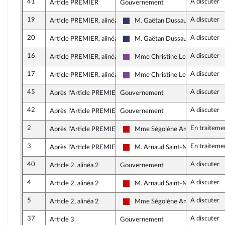
41
A discuter
Article PREMIER
Gouvernement
19
A discuter
Article PREMIER, alinéa 2
M. Gaëtan Dussausaye
Rassemblement National
20
A discuter
Article PREMIER, alinéa 3
M. Gaëtan Dussausaye
Rassemblement National
16
A discuter
Article PREMIER, alinéa 2
Mme Christine Le Nabour
Ensemble pour la République
17
A discuter
Article PREMIER, alinéa 3
Mme Christine Le Nabour
Ensemble pour la République
45
A discuter
Après l'Article PREMIER
Gouvernement
42
A discuter
Après l'Article PREMIER
Gouvernement
2
En traiteme
Après l'Article PREMIER
Mme Ségolène Amiot
La France insoumise - Nouveau Fr
3
En traiteme
Après l'Article PREMIER
M. Arnaud Saint-Martin
La France insoumise - Nouveau Fr
40
A discuter
Article 2, alinéa 2
Gouvernement
4
A discuter
Article 2, alinéa 2
M. Arnaud Saint-Martin
La France insoumise - Nouveau Fr
5
A discuter
Article 2, alinéa 2
Mme Ségolène Amiot
La France insoumise - Nouveau Fr
37
A discuter
Article 3
Gouvernement