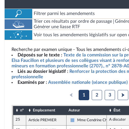
Filtrer parmi les amendements
Trier ces résultats par ordre de passage
Génére
Générer une liasse RTF
Voir tous les amendements législatifs sur open 
Recherche par examen unique - Tous les amendements ci-d
Déposés sur le texte :
Texte de la commission sur la p
Elsa Faucillon et plusieurs de ses collègues visant à renfo
mineurs en formation professionnelle (2707)., n° 2878-A
Liés au dossier législatif :
Renforcer la protection des 
professionnelle
Examinés par :
Assemblée nationale (séance publique)
1
2
3
n°
Emplacement
Auteur
État
25
A discuter
Article PREMIER
Mme Cendrine Chazé
Droite Républicaine