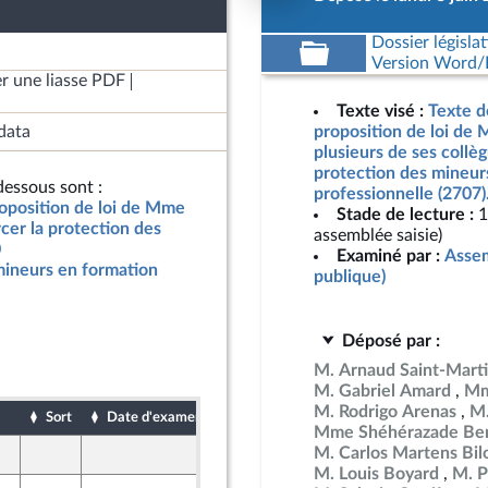
Dossier législat
Version Word/L
r une liasse PDF
Texte visé :
Texte d
data
proposition de loi de 
plusieurs de ses collèg
protection des mineur
essous sont :
professionnelle (2707)
roposition de loi de Mme
Stade de lecture :
1
rcer la protection des
assemblée saisie)
0
Examiné par :
Assem
mineurs en formation
publique)
Déposé par :
M. Arnaud Saint-Mart
M. Gabriel Amard
Mm
M. Rodrigo Arenas
M.
Sort
Date d'examen
Date de dépôt
Mme Shéhérazade Ben
M. Carlos Martens Bil
8 juin 2026
M. Louis Boyard
M. P