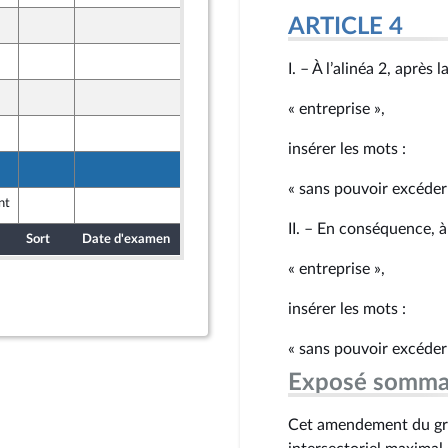
ARTICLE 4
4 juin 2026
8 juin 2026
I. – À l’alinéa 2, aprè
8 juin 2026
« entreprise »,
10 juin 2026
insérer les mots :
8 juin 2026
ont Populaire
« sans pouvoir excéder 
nt
8 juin 2026
ont Populaire
II. – En conséquence, à
Sort
Date d'examen
Date de dépôt
« entreprise »,
insérer les mots :
« sans pouvoir excéder 
Exposé somma
Cet amendement du grou