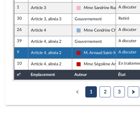
1
A discuter
Article 3
Mme Sandrine Runel
Socialistes et apparentés
30
Retiré
Article 3, alinéa 3
Gouvernement
26
A discuter
Article 4
Mme Cendrine Chazé
Droite Républicaine
39
A discuter
Article 4, alinéa 2
Gouvernement
9
A discuter
Article 4, alinéa 2
M. Arnaud Saint-Martin
La France insoumise - Nouveau Fr
10
En traiteme
Article 4, alinéa 2
Mme Ségolène Amiot
La France insoumise - Nouveau Fr
n°
Emplacement
Auteur
État
1
2
3