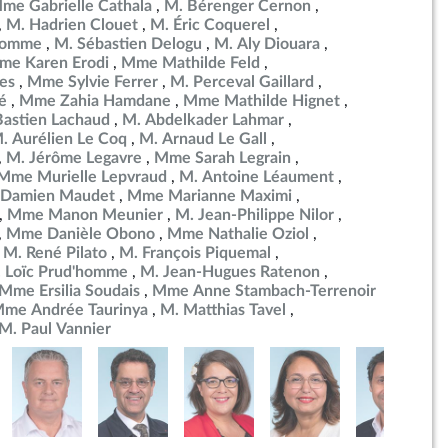
me Gabrielle Cathala
M. Bérenger Cernon
M. Hadrien Clouet
M. Éric Coquerel
ulomme
M. Sébastien Delogu
M. Aly Diouara
me Karen Erodi
Mme Mathilde Feld
es
Mme Sylvie Ferrer
M. Perceval Gaillard
é
Mme Zahia Hamdane
Mme Mathilde Hignet
Bastien Lachaud
M. Abdelkader Lahmar
. Aurélien Le Coq
M. Arnaud Le Gall
M. Jérôme Legavre
Mme Sarah Legrain
Mme Murielle Lepvraud
M. Antoine Léaument
 Damien Maudet
Mme Marianne Maximi
Mme Manon Meunier
M. Jean-Philippe Nilor
Mme Danièle Obono
Mme Nathalie Oziol
M. René Pilato
M. François Piquemal
 Loïc Prud'homme
M. Jean-Hugues Ratenon
Mme Ersilia Soudais
Mme Anne Stambach-Terrenoir
me Andrée Taurinya
M. Matthias Tavel
M. Paul Vannier