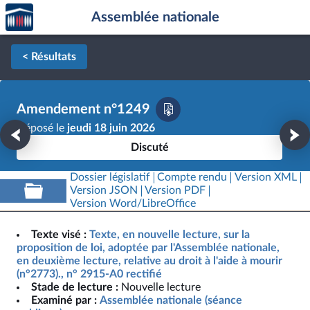
Accèder
Aller au contenu
Aller en bas de la page
Assemblée nationale
à la
page
d'accueil
< Résultats
Amendement n°1249
Déposé le
jeudi 18 juin 2026
Discuté
Dossier législatif
Compte rendu
Version XML
Version JSON
Version PDF
Version Word/LibreOffice
Texte visé :
Texte, en nouvelle lecture, sur la
proposition de loi, adoptée par l'Assemblée nationale,
en deuxième lecture, relative au droit à l'aide à mourir
(n°2773)., n° 2915-A0 rectifié
Stade de lecture :
Nouvelle lecture
Examiné par :
Assemblée nationale (séance