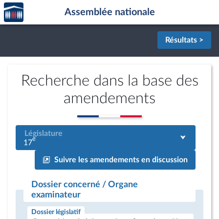
Accèder
Aller au contenu
Aller en bas de la page
Assemblée nationale
à la
page
d'accueil
Résultats >
Recherche dans la base des
amendements
Législature
e
17
Suivre les amendements en discussion
Dossier concerné / Organe
examinateur
Dossier législatif