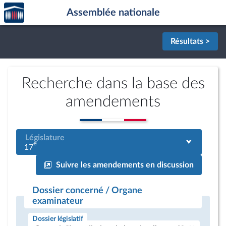
Accèder
Aller au contenu
Aller en bas de la page
Assemblée nationale
à la
page
d'accueil
Résultats >
Recherche dans la base des
amendements
Législature
e
17
Suivre les amendements en discussion
Dossier concerné / Organe
examinateur
Dossier législatif