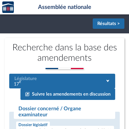
Accèder
Aller au contenu
Aller en bas de la page
Assemblée nationale
à la
page
d'accueil
Résultats >
Recherche dans la base des
amendements
Législature
e
17
Suivre les amendements en discussion
Dossier concerné / Organe
examinateur
Dossier législatif