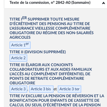
Texte de la commission, n° 2842-A0 (Sommaire)
<b>Texte de la commission, n° 2842-A0 (Sommaire)</b>
ER
TITRE I
SUPPRIMER TOUTE MESURE
D’ÉCRÊTEMENT DES PENSIONS AU TITRE DE
L’ASSURANCE VIEILLESSE COMPLÉMENTAIRE
OBLIGATOIRE DU RÉGIME DES NON‑SALARIÉS
AGRICOLES
er
Article 1
TITRE II
(DIVISION SUPPRIMÉE)
Article 2
TITRE III
ÉLARGIR AUX CONJOINTS
COLLABORATEURS ET AUX AIDES FAMILIAUX
L’ACCÈS AU COMPLÉMENT DIFFÉRENTIEL DE
POINTS DE RETRAITE COMPLÉMENTAIRE
OBLIGATOIRE
Article 3
Article 3
bis
Article 3
ter
TITRE IV
EXCLURE LA PENSION DE RÉVERSION ET LA
BONIFICATION POUR ENFANTS DE L’ASSIETTE DE
CALCUL DU SEUIL D’ÉCRÊTEMENT DE LA PENSION