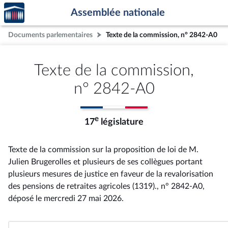
Accèder
Aller au contenu
Aller en bas de la page
Assemblée nationale
à la
page
Documents parlementaires
Texte de la commission, n° 2842-A0
d'accueil
Texte de la commission,
n° 2842-A0
e
17
législature
Texte de la commission sur la proposition de loi de M.
Julien Brugerolles et plusieurs de ses collègues portant
plusieurs mesures de justice en faveur de la revalorisation
des pensions de retraites agricoles (1319)., n° 2842-A0
,
déposé le mercredi 27 mai 2026
.