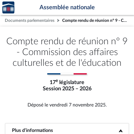
Accèder
Aller au contenu
Aller en bas de la page
Assemblée nationale
à la
page
Documents parlementaires
Compte rendu de réunion n° 9 - Commission des affaires culturelles et de l'éducation
d'accueil
Compte rendu de réunion n° 9
- Commission des affaires
culturelles et de l'éducation
e
17
législature
Session 2025 – 2026
Déposé le vendredi 7 novembre 2025.
Plus d’informations
<b>Plus d’informations</b>