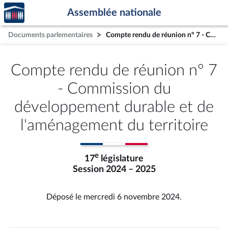
Accèder
Aller au contenu
Aller en bas de la page
Assemblée nationale
à la
page
Documents parlementaires
Compte rendu de réunion n° 7 - Commission du développement durable et de l'aménagement du territoire
d'accueil
Compte rendu de réunion n° 7
- Commission du
développement durable et de
l'aménagement du territoire
e
17
législature
Session 2024 – 2025
Déposé le mercredi 6 novembre 2024.