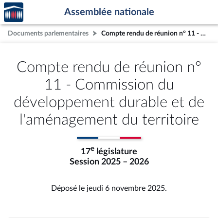
Accèder
Aller au contenu
Aller en bas de la page
Assemblée nationale
à la
page
Documents parlementaires
Compte rendu de réunion n° 11 - Commission du développement durable et de l'aménagement du territoire
d'accueil
Compte rendu de réunion n°
11 - Commission du
développement durable et de
l'aménagement du territoire
e
17
législature
Session 2025 – 2026
Déposé le jeudi 6 novembre 2025.