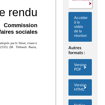
Accéder
à la
vidéo
de la
réunion
Autres
formats :
Version
PDF
Version
HTML