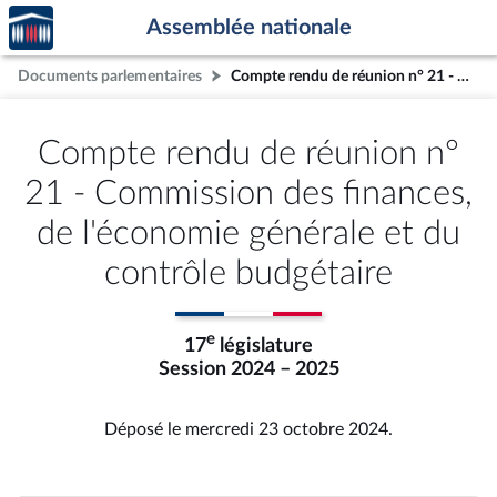
Accèder
Aller au contenu
Aller en bas de la page
Assemblée nationale
à la
page
Documents parlementaires
Compte rendu de réunion n° 21 - Commission des finances, de l'économie générale et du contrôle budgétaire
d'accueil
Compte rendu de réunion n°
21 - Commission des finances,
de l'économie générale et du
contrôle budgétaire
e
17
législature
Session 2024 – 2025
Déposé le mercredi 23 octobre 2024.