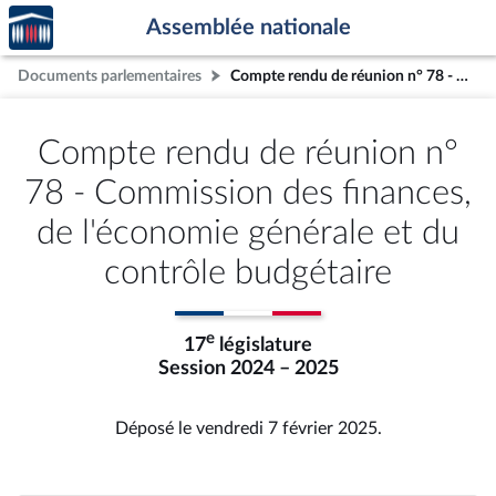
Accèder
Aller au contenu
Aller en bas de la page
Assemblée nationale
à la
page
Documents parlementaires
Compte rendu de réunion n° 78 - Commission des finances, de l'économie générale et du contrôle budgétaire
d'accueil
Compte rendu de réunion n°
78 - Commission des finances,
de l'économie générale et du
contrôle budgétaire
e
17
législature
Session 2024 – 2025
Déposé le vendredi 7 février 2025.