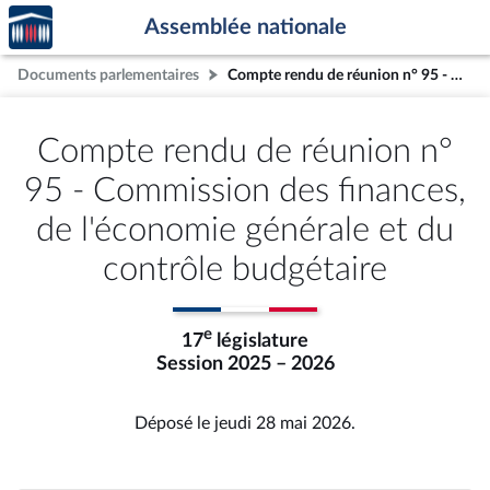
Accèder
Aller au contenu
Aller en bas de la page
Assemblée nationale
à la
page
Documents parlementaires
Compte rendu de réunion n° 95 - Commission des finances, de l'économie générale et du contrôle budgétaire
d'accueil
Compte rendu de réunion n°
95 - Commission des finances,
de l'économie générale et du
contrôle budgétaire
e
17
législature
Session 2025 – 2026
Déposé le jeudi 28 mai 2026.