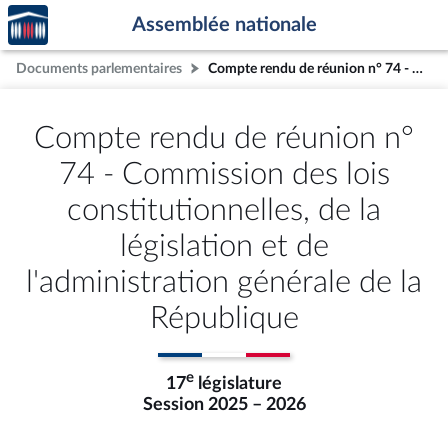
Accèder
Aller au contenu
Aller en bas de la page
Assemblée nationale
à la
page
Documents parlementaires
Compte rendu de réunion n° 74 - Commission des lois constitutionnelles, de la législation et de l'administration générale de la République
d'accueil
Compte rendu de réunion n°
74 - Commission des lois
constitutionnelles, de la
législation et de
l'administration générale de la
République
e
17
législature
Session 2025 – 2026