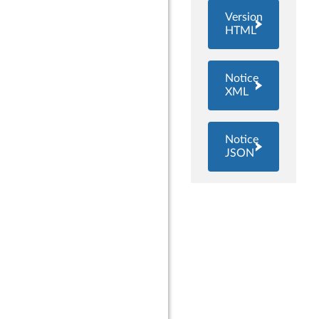
Version
HTML
Notice
XML
Notice
JSON