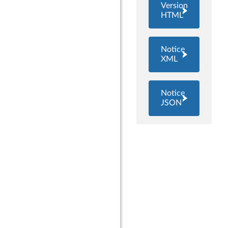
Version
HTML
Notice
XML
Notice
JSON