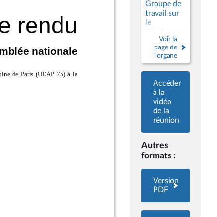
Groupe de
travail sur
le
développement
Voir la
durable
page de
l'organe
Accéder
à la
vidéo
de la
réunion
Autres
formats :
Version
PDF