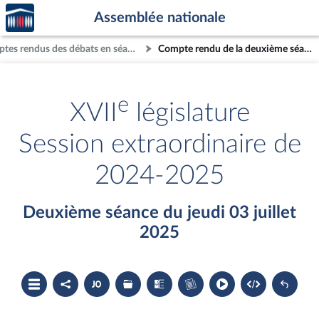
Accèder
Aller au contenu
Aller en bas de la page
Assemblée nationale
à la
page
Comptes rendus des débats en séance
Compte rendu de la deuxième séance du jeudi 03 juillet 2025
d'accueil
e
XVII
législature
Session extraordinaire de
2024-2025
Deuxième séance du jeudi 03 juillet
2025
Ouvrir
Partager
Accéder
Les
Les
Accéder
le
le
au
dossiers
textes
au
sommaire
compte
document
législatifs
examinés
cahier
rendu
PDF
associés
bleu