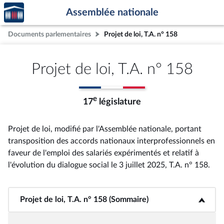
Accèder
Aller au contenu
Aller en bas de la page
Assemblée nationale
à la
page
Documents parlementaires
Projet de loi, T.A. n° 158
d'accueil
Projet de loi, T.A. n° 158
e
17
législature
Projet de loi, modifié par l'Assemblée nationale, portant
transposition des accords nationaux interprofessionnels en
faveur de l'emploi des salariés expérimentés et relatif à
l'évolution du dialogue social le 3 juillet 2025, T.A. n° 158
.
Projet de loi, T.A. n° 158 (Sommaire)
<b>Projet de loi, T.A. n° 158 (Sommaire)</b>