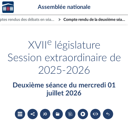
Accèder
Aller au contenu
Aller en bas de la page
Assemblée nationale
à la
page
Comptes rendus des débats en séance
Compte rendu de la deuxième séance du mercredi 01 juillet 2026
d'accueil
e
XVII
législature
Session extraordinaire de
2025-2026
Deuxième séance du mercredi 01
juillet 2026
Ouvrir
Partager
Accéder
Les
Accéder
le
le
au
dossiers
au
sommaire
compte
document
législatifs
cahier
rendu
PDF
associés
bleu