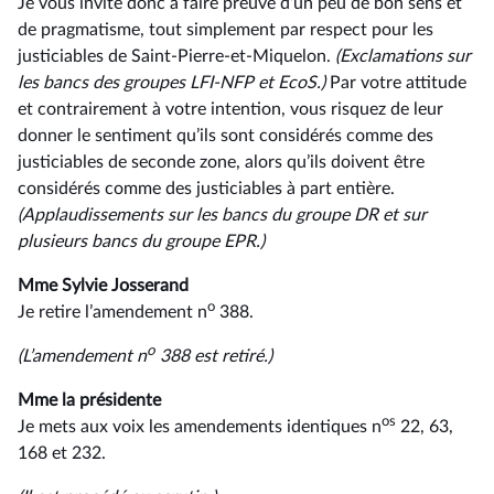
Je vous invite donc à faire preuve d’un peu de bon sens et
de pragmatisme, tout simplement par respect pour les
justiciables de Saint-Pierre-et-Miquelon.
(Exclamations sur
les bancs des groupes
LFI-NFP
et EcoS.)
Par votre attitude
et contrairement à votre intention, vous risquez de leur
donner le sentiment qu’ils sont considérés comme des
justiciables de seconde zone, alors qu’ils doivent être
considérés comme des justiciables à part entière.
(Applaudissements sur les bancs du groupe
DR
et
sur
plusieurs
bancs
du
groupe EPR.)
Mme Sylvie Josserand
o
Je retire l’amendement n
388.
o
(L’amendement n
388 est retiré.)
Mme la présidente
os
Je mets aux voix les amendements identiques n
22, 63,
168 et 232.