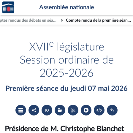
Accèder
Aller au contenu
Aller en bas de la page
Assemblée nationale
à la
page
Comptes rendus des débats en séance
Compte rendu de la première séance du jeudi 07 mai 2026
d'accueil
e
XVII
législature
Session ordinaire de
2025-2026
Première séance du jeudi 07 mai 2026
Ouvrir
Partager
Accéder
Les
Accéder
le
le
au
dossiers
au
sommaire
compte
document
législatifs
cahier
rendu
PDF
associés
bleu
du
Présidence de M. Christophe Blanchet
compte