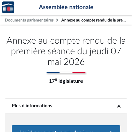
Accèder
Aller au contenu
Aller en bas de la page
Assemblée nationale
à la
page
Documents parlementaires
Annexe au compte rendu de la première séance du jeudi 07 mai 2026
d'accueil
Annexe au compte rendu de la
première séance du jeudi 07
mai 2026
e
17
législature
Plus d’informations
<b>Plus d’informations</b>