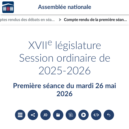
Accèder
Aller au contenu
Aller en bas de la page
Assemblée nationale
à la
page
Comptes rendus des débats en séance
Compte rendu de la première séance du mardi 26 mai 2026
d'accueil
e
XVII
législature
Session ordinaire de
2025-2026
Première séance du mardi 26 mai
2026
Ouvrir
Partager
Accéder
Les
Accéder
le
le
au
dossiers
au
sommaire
compte
document
législatifs
cahier
rendu
PDF
associés
bleu