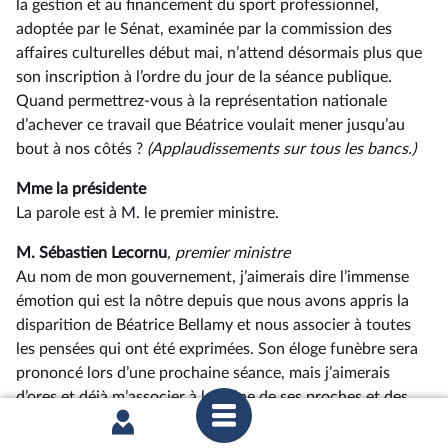
la gestion et au financement du sport professionnel,
adoptée par le Sénat, examinée par la commission des
affaires culturelles début mai, n’attend désormais plus que
son inscription à l’ordre du jour de la séance publique.
Quand permettrez-vous à la représentation nationale
d’achever ce travail que Béatrice voulait mener jusqu’au
bout à nos côtés ?
(Applaudissements sur tous les bancs.)
Mme la présidente
La parole est à M. le premier ministre.
M. Sébastien Lecornu
, premier ministre
Au nom de mon gouvernement, j’aimerais dire l’immense
émotion qui est la nôtre depuis que nous avons appris la
disparition de Béatrice Bellamy et nous associer à toutes
les pensées qui ont été exprimées. Son éloge funèbre sera
prononcé lors d’une prochaine séance, mais j’aimerais
d’ores et déjà m’associer à la peine de ses proches et des
habitants de sa circonscription ainsi que rappeler la
confiance qui lui a été témoignée à de nombreuses reprises.