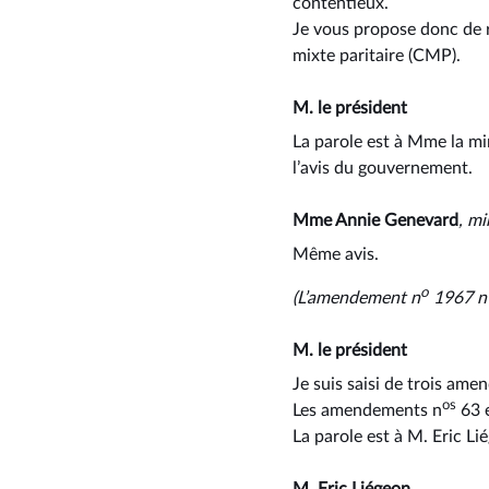
contentieux.
Je vous propose donc de r
mixte paritaire (CMP).
M. le président
La parole est à Mme la min
l’avis du gouvernement.
Mme Annie Genevard
, mi
Même avis.
o
(L’amendement n
1967 n’
M. le président
Je suis saisi de trois ame
os
Les amendements n
63 e
La parole est à M. Eric L
M. Eric Liégeon