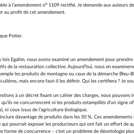
o
able à l’amendement n
1109 rectifié. Je demande aux auteurs de
er au profit de cet amendement.
que Potier.
es lois Egalim, nous avons examiné un amendement pour prendre
ctifs de la restauration collective. Aujourd’hui, nous en examine
 exemple les produits de montagne ou ceux de la démarche Bleu-
culières, mais encore faut-il les définir. Qui les certifiera ? Je v
stions à un décret fixant un cahier des charges, nous pouvons 
 qu’ils ne concurrencent ni les produits estampillés d’un signe offi
o), ni ceux issus de l’agriculture biologique.
à inclure davantage de produits dans les 50 %. Ces amendements 
 qui pourrait exposer les producteurs qui ont fait un effort de qu
le forme de concurrence –⁠ c’est un problème de déontologie plus