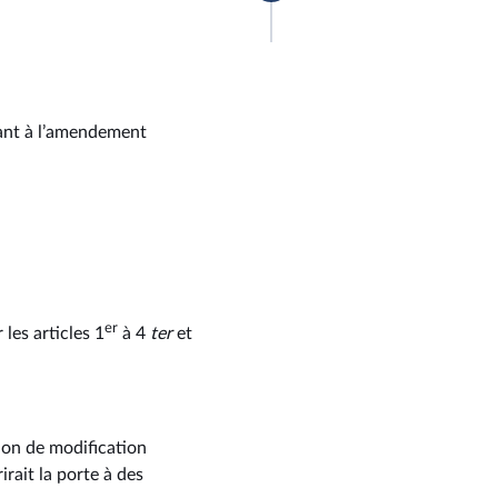
êtant à l’amendement
er
les articles 1
à 4
ter
et
ion de modification
irait la porte à des