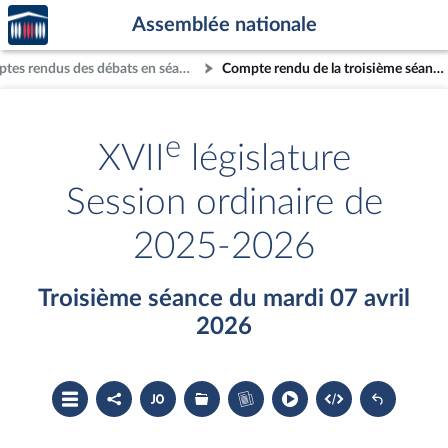
Accèder
Aller au contenu
Aller en bas de la page
Assemblée nationale
à la
page
Comptes rendus des débats en séance
Compte rendu de la troisième séance du mardi 07 avril 2026
d'accueil
e
XVII
législature
Session ordinaire de
2025-2026
Troisième séance du mardi 07 avril
2026
Ouvrir
Partager
Accéder
Les
Accéder
le
le
au
dossiers
au
sommaire
compte
document
législatifs
cahier
rendu
PDF
associés
bleu