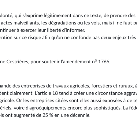
lonté, qui s’exprime légitimement dans ce texte, de prendre des
s actes malveillants, les dégradations ou les vols, mais il ne fau
ntinuer à exercer leur liberté d’informer.
tention sur ce risque afin qu’on ne confonde pas deux enjeux très 
o
ine Cestrières, pour soutenir l’amendement n
1766.
mande des entreprises de travaux agricoles, forestiers et ruraux, à 
dent clairement. L’article 18 tend à créer une circonstance aggra
ricole. Or les entreprises citées sont elles aussi exposées à de te
iels, voire d’agroéquipements encore plus sophistiqués. La fédé
 vols ont augmenté de 25 % en une décennie.