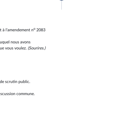
o
ant à l’amendement n
2083
auquel nous avons
que vous voulez.
(Sourires.)
de scrutin public.
discussion commune.