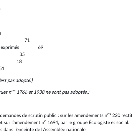
 :
tants 71
es exprimés 69
olue 35
ion 18
1
est pas adopté.)
os
ques n
1766 et 1938 ne sont pas adoptés.)
os
rs demandes de scrutin public : sur les amendements n
220 rectif
o
t sur l’amendement n
1694, par le groupe Écologiste et social.
s dans l’enceinte de l’Assemblée nationale.