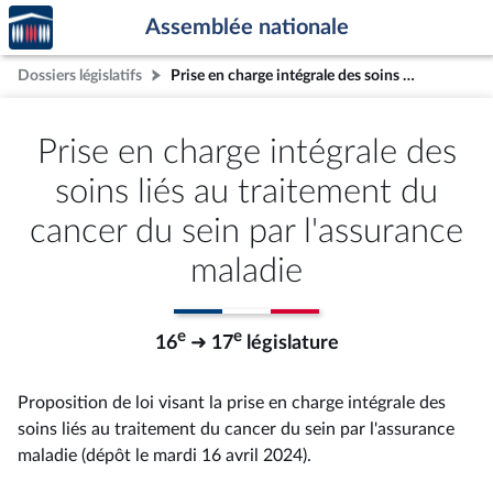
Accèder
Aller au contenu
Aller en bas de la page
Assemblée nationale
à la
page
Dossiers législatifs
Prise en charge intégrale des soins liés au traitement du cancer du sein par l'assurance maladie
d'accueil
Prise en charge intégrale des
soins liés au traitement du
cancer du sein par l'assurance
maladie
e
e
16
➜ 17
législature
Proposition de loi visant la prise en charge intégrale des
soins liés au traitement du cancer du sein par l'assurance
maladie (dépôt le mardi 16 avril 2024).