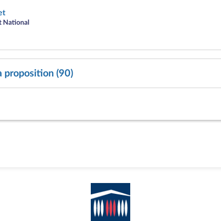
et
 National
a proposition (90)