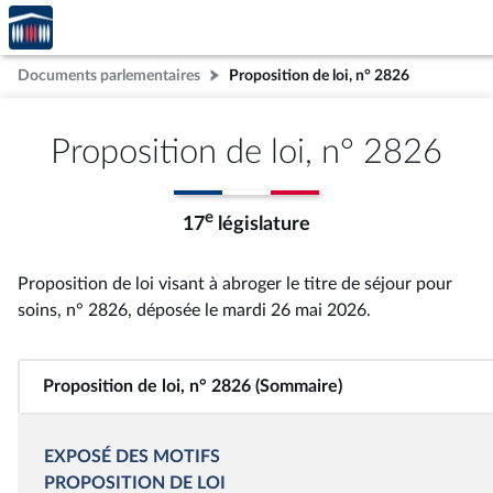
Accèder
Aller au contenu
Aller en bas de la page
à la
page
Documents parlementaires
Proposition de loi, n° 2826
d'accueil
Proposition de loi, n° 2826
e
17
législature
Proposition de loi visant à abroger le titre de séjour pour
soins, n° 2826
, déposée le mardi 26 mai 2026
.
Proposition de loi, n° 2826 (Sommaire)
EXPOSÉ DES MOTIFS
PROPOSITION DE LOI