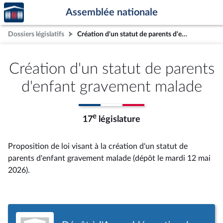
Accèder
Aller au contenu
Aller en bas de la page
Assemblée nationale
à la
page
Dossiers législatifs
Création d'un statut de parents d'enfant gravement malade
d'accueil
Création d'un statut de parents
d'enfant gravement malade
e
17
législature
Proposition de loi visant à la création d'un statut de
parents d'enfant gravement malade (dépôt le mardi 12 mai
2026).