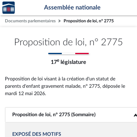
Accèder
Aller au contenu
Aller en bas de la page
Assemblée nationale
à la
page
Documents parlementaires
Proposition de loi, n° 2775
d'accueil
Proposition de loi, n° 2775
e
17
législature
Proposition de loi visant à la création d'un statut de
parents d'enfant gravement malade, n° 2775
, déposée le
mardi 12 mai 2026
.
Proposition de loi, n° 2775 (Sommaire)
<b>Proposition de loi, n° 2775 (Sommaire)</b>
EXPOSÉ DES MOTIFS