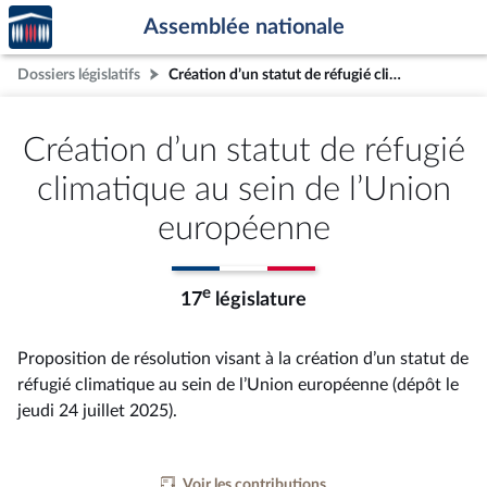
Accèder
Aller au contenu
Aller en bas de la page
Assemblée nationale
à la
page
Dossiers législatifs
Création d’un statut de réfugié climatique au sein de l’Union européenne
d'accueil
Création d’un statut de réfugié
climatique au sein de l’Union
européenne
e
17
législature
Proposition de résolution visant à la création d’un statut de
réfugié climatique au sein de l’Union européenne (dépôt le
jeudi 24 juillet 2025).
Voir les contributions