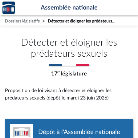
Accèder
Aller au contenu
Aller en bas de la page
Assemblée nationale
à la
page
Dossiers législatifs
Détecter et éloigner les prédateurs sexuels
d'accueil
Détecter et éloigner les
prédateurs sexuels
e
17
législature
Proposition de loi visant à détecter et éloigner les
prédateurs sexuels (dépôt le mardi 23 juin 2026).
Dépôt à l'Assemblée nationale