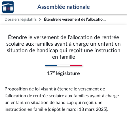
Accèder
Aller au contenu
Aller en bas de la page
Assemblée nationale
à la
page
Dossiers législatifs
Étendre le versement de l’allocation de rentrée scolaire aux familles ayant à charge un enfant en situation de handicap qui reçoit une instruction en famille
d'accueil
Étendre le versement de l’allocation de rentrée
scolaire aux familles ayant à charge un enfant en
situation de handicap qui reçoit une instruction
en famille
e
17
législature
Proposition de loi visant à étendre le versement de
l’allocation de rentrée scolaire aux familles ayant à charge
un enfant en situation de handicap qui reçoit une
instruction en famille (dépôt le mardi 18 mars 2025).