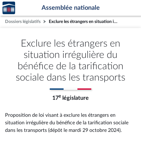
Accèder
Aller au contenu
Aller en bas de la page
Assemblée nationale
à la
page
Dossiers législatifs
Exclure les étrangers en situation irrégulière du bénéfice de la tarification sociale dans les transports
d'accueil
Exclure les étrangers en
situation irrégulière du
bénéfice de la tarification
sociale dans les transports
e
17
législature
Proposition de loi visant à exclure les étrangers en
situation irrégulière du bénéfice de la tarification sociale
dans les transports (dépôt le mardi 29 octobre 2024).