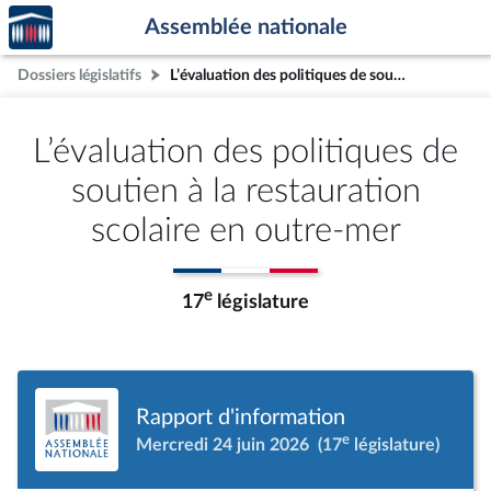
Accèder
Aller au contenu
Aller en bas de la page
Assemblée nationale
à la
page
Dossiers législatifs
L’évaluation des politiques de soutien à la restauration scolaire en outre-mer
d'accueil
L’évaluation des politiques de
soutien à la restauration
scolaire en outre-mer
e
17
législature
Rapport d'information
e
Mercredi 24 juin 2026
(17
législature)