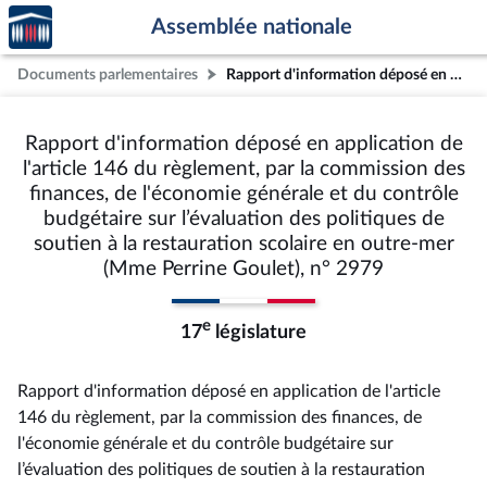
Accèder
Aller au contenu
Aller en bas de la page
Assemblée nationale
à la
page
Documents parlementaires
Rapport d'information déposé en application de l'article 146 du règlement, par la commission des finances, de l'économie générale et du contrôle budgétaire sur l’évaluation des politiques de soutien à la restauration scolaire en outre-mer (Mme Perrine Goulet), n° 2979
d'accueil
Rapport d'information déposé en application de
l'article 146 du règlement, par la commission des
finances, de l'économie générale et du contrôle
budgétaire sur l’évaluation des politiques de
soutien à la restauration scolaire en outre-mer
(Mme Perrine Goulet), n° 2979
e
17
législature
Rapport d'information déposé en application de l'article
146 du règlement, par la commission des finances, de
l'économie générale et du contrôle budgétaire sur
l’évaluation des politiques de soutien à la restauration