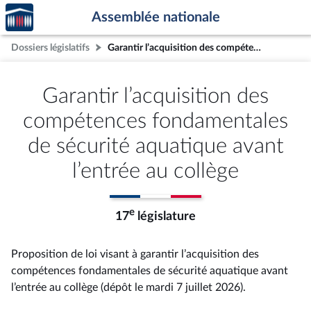
Accèder
Aller au contenu
Aller en bas de la page
Assemblée nationale
à la
page
Dossiers législatifs
Garantir l’acquisition des compétences fondamentales de sécurité aquatique avant l’entrée au collège
d'accueil
Garantir l’acquisition des
compétences fondamentales
de sécurité aquatique avant
l’entrée au collège
e
17
législature
Proposition de loi visant à garantir l’acquisition des
compétences fondamentales de sécurité aquatique avant
l’entrée au collège (dépôt le mardi 7 juillet 2026).