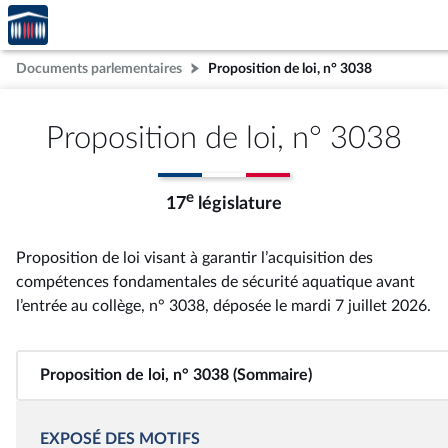
Accèder
Aller au contenu
Aller en bas de la page
à la
page
Documents parlementaires
Proposition de loi, n° 3038
d'accueil
Proposition de loi, n° 3038
e
17
législature
Proposition de loi visant à garantir l’acquisition des
compétences fondamentales de sécurité aquatique avant
l’entrée au collège, n° 3038
, déposée le mardi 7 juillet 2026
.
Proposition de loi, n° 3038 (Sommaire)
EXPOSÉ DES MOTIFS